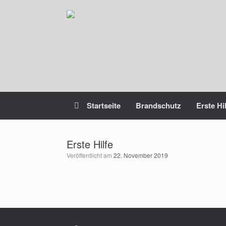
Zum
Inhalt
springen
Startseite
Brandschutz
Erste Hi
Erste Hilfe
Veröffentlicht am
22. November 2019